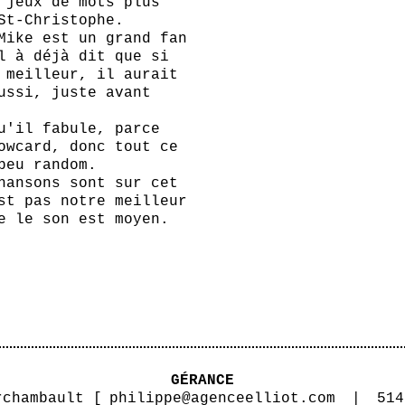
 jeux de mots plus
St-Christophe.
Mike est un grand fan
l à déjà dit que si
 meilleur, il aurait
ussi, juste avant
u'il fabule, parce
owcard, donc tout ce
peu random.
hansons sont sur cet
st pas notre meilleur
e le son est moyen.
GÉRANCE
rchambault [
philippe@agenceelliot.com
|
514