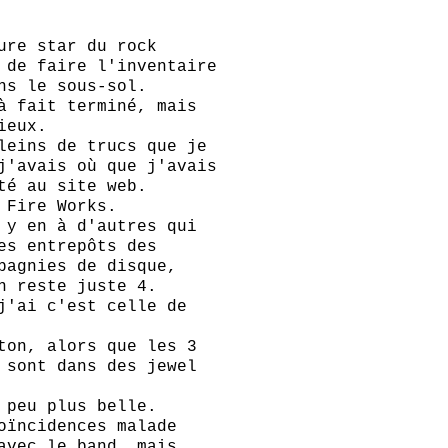
ure star du rock
 de faire l'inventaire
ns le sous-sol.
à fait terminé, mais
ieux.
leins de trucs que je
j'avais où que j'avais
té au site web.
 Fire Works.
 y en à d'autres qui
es entrepôts des
pagnies de disque,
n reste juste 4.
j'ai c'est celle de
ton, alors que les 3
 sont dans des jewel
 peu plus belle.
oïncidences malade
avec le band, mais