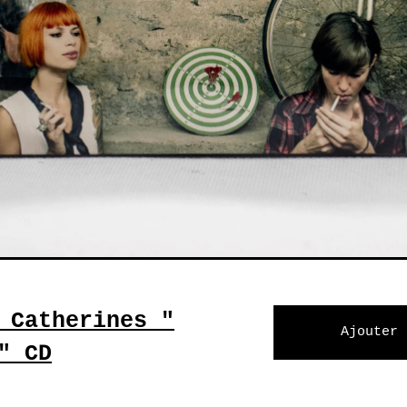
 Catherines "
Ajouter 
" CD