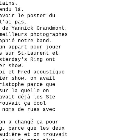
tains.
endu là.
avoir le poster du
l'ai pas.
 de Yannick Grandmont,
meilleurs photographes
aphié notre band.
un appart pour jouer
s sur St-Laurent et
sterday's Ring ont
er show.
oi et Fred acoustique
ier show, on avait
ristophe parce que
sur la quelle on
avait déjà les Ste
rouvait ça cool
 noms de rues avec
on a changé ça pour
g, parce que les deux
audière et on trouvait