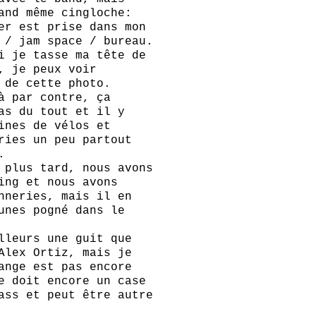
and même cingloche:
er est prise dans mon
 / jam space / bureau.
i je tasse ma tête de
, je peux voir
 de cette photo.
à par contre, ça
as du tout et il y
ines de vélos et
ries un peu partout
.
 plus tard, nous avons
ing et nous avons
nneries, mais il en
unes pogné dans le
lleurs une guit que
Alex Ortiz, mais je
ange est pas encore
e doit encore un case
ass et peut être autre