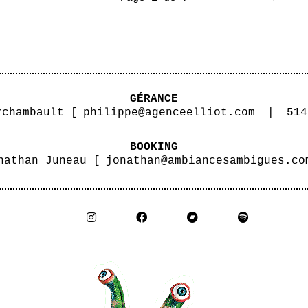
GÉRANCE
rchambault [
philippe@agenceelliot.com
|
514
BOOKING
nathan Juneau [
jonathan@ambiancesambigues.co