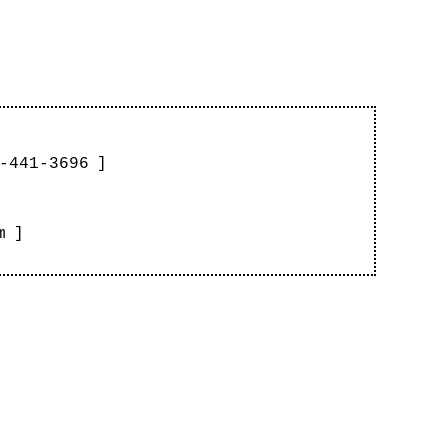
-441-3696
]
m
]