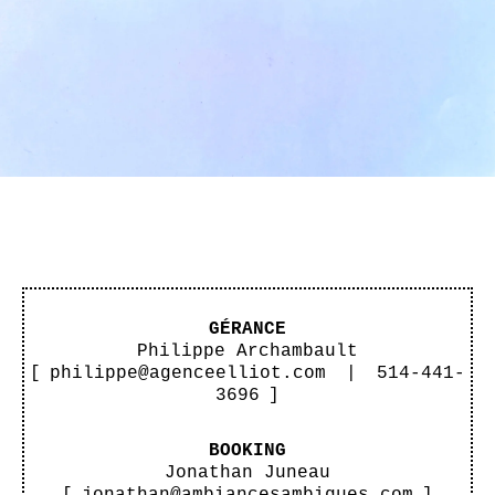
GÉRANCE
Philippe Archambault
[
philippe@agenceelliot.com
|
514-441-
3696
]
BOOKING
Jonathan Juneau
[
jonathan@ambiancesambigues.com
]