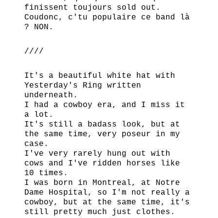
finissent toujours sold out.
Coudonc, c'tu populaire ce band là
? NON.
////
It's a beautiful white hat with
Yesterday's Ring written
underneath.
I had a cowboy era, and I miss it
a lot.
It's still a badass look, but at
the same time, very poseur in my
case.
I've very rarely hung out with
cows and I've ridden horses like
10 times.
I was born in Montreal, at Notre
Dame Hospital, so I'm not really a
cowboy, but at the same time, it's
still pretty much just clothes.