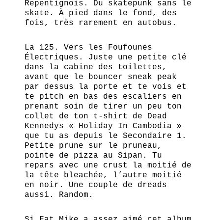
Repentignois. Du skatepunk sans le
skate. À pied dans le fond, des
fois, très rarement en autobus.
La 125. Vers les Foufounes
Électriques. Juste une petite clé
dans la cabine des toilettes,
avant que le bouncer sneak peak
par dessus la porte et te vois et
te pitch en bas des escaliers en
prenant soin de tirer un peu ton
collet de ton t-shirt de Dead
Kennedys « Holiday In Cambodia »
que tu as depuis le Secondaire 1.
Petite prune sur le pruneau,
pointe de pizza au Sipan. Tu
repars avec une crust la moitié de
la tête bleachée, l’autre moitié
en noir. Une couple de dreads
aussi. Random.
Si Fat Mike a assez aimé cet album