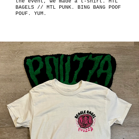
the event, we made a t-shirt. MTL
BAGELS // MTL PUNK. BING BANG POOF
POUF. YUM.