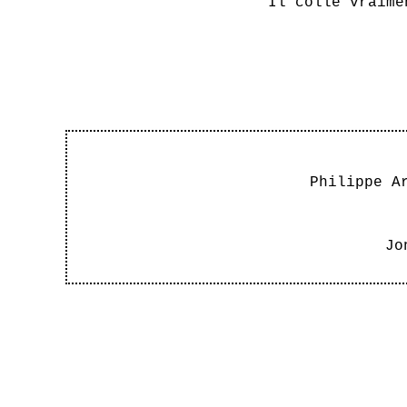
Il colle vraime
Philippe A
Jo