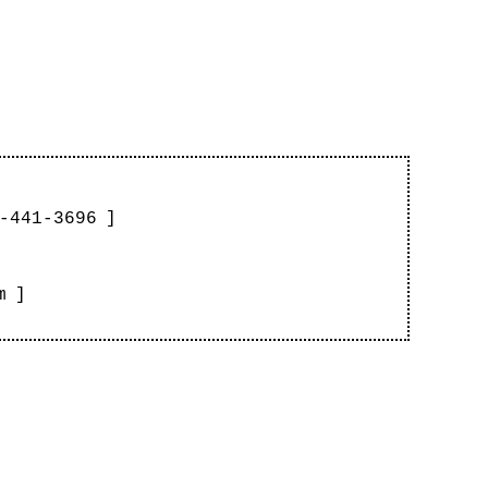
-441-3696
]
m
]