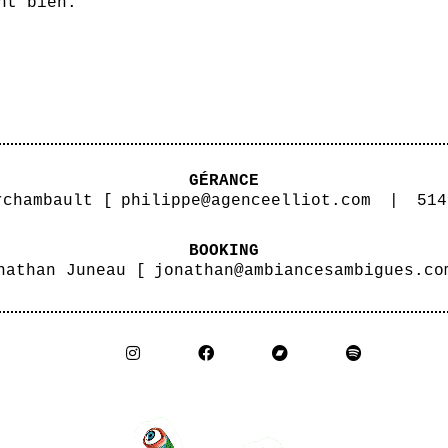
nt bien.
GÉRANCE
rchambault [
philippe@agenceelliot.com
|
514
BOOKING
nathan Juneau [
jonathan@ambiancesambigues.co